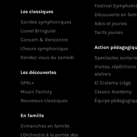
Festival Symphoki
Les classiques
Découverte en fami
Soirées symphoniques
Ados et jeunes
Lionel Bringuier
Tarifs jeunes
Concert & Rencontre
Action pédagogiq
L'heure symphonique
Rendez-vous du samedi
Spectacles scolair
Visites, répétition
Les découvertes
ateliers
OPRL+
El Sistema Liège
Music Factory
Classic Academy
Nouveaux classiques
Équipe pédagogiq
En famille
Dimanches en famille
L'Orchestre à la portée des