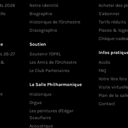
ds 2026
Notre identité
Acheter des p
lle
Biographie
S'abonner
Historique de l'Orchestre
Tarifs réduits
Discographie
Places & loge
Chèque-cade
ue
Soutien
Infos pratiqu
es 26-27
Soutenir l'OPRL
s &
Les Amis de l'Orchestre
Accès
Le Club Partenaires
FAQ
Votre 1ère fois
La Salle Philharmonique
Visite virtuell
ue
Historique
Plan de la sall
Orgue
Contact
Les peintures d'Edgar
Scauflaire
Acoustique