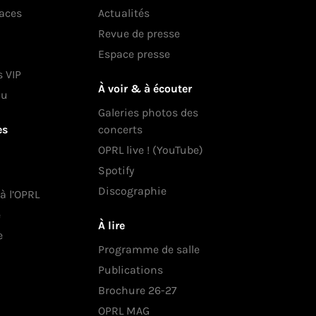
laces
Actualités
Revue de presse
Espace presse
s VIP
À voir & à écouter
au
Galeries photos des
es
concerts
OPRL live ! (YouTube)
Spotify
Discographie
 à l’OPRL
e
À lire
e
Programme de salle
Publications
Brochure 26-27
OPRL MAG