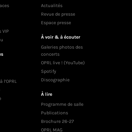
laces
Actualités
Revue de presse
Espace presse
s VIP
À voir & à écouter
au
Galeries photos des
es
concerts
OPRL live ! (YouTube)
Spotify
Discographie
 à l’OPRL
e
À lire
e
Programme de salle
Publications
Brochure 26-27
OPRL MAG