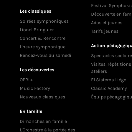
Festival Symphoki
Les classiques
Découverte en fami
Soirées symphoniques
Ados et jeunes
Lionel Bringuier
Tarifs jeunes
Concert & Rencontre
Action pédagogiq
L'heure symphonique
Rendez-vous du samedi
Spectacles scolair
Visites, répétition
Les découvertes
ateliers
OPRL+
El Sistema Liège
Music Factory
Classic Academy
Nouveaux classiques
Équipe pédagogiq
En famille
Dimanches en famille
L'Orchestre à la portée des