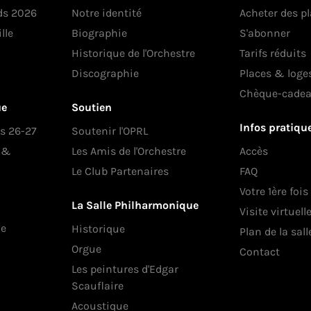
ds 2026
Notre identité
Acheter des p
lle
Biographie
S'abonner
Historique de l'Orchestre
Tarifs réduits
Discographie
Places & loge
Chèque-cade
ue
Soutien
Infos pratiqu
es 26-27
Soutenir l'OPRL
s &
Les Amis de l'Orchestre
Accès
Le Club Partenaires
FAQ
Votre 1ère fois
La Salle Philharmonique
Visite virtuell
ue
Historique
Plan de la sall
Orgue
Contact
Les peintures d'Edgar
Scauflaire
Acoustique