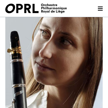
CONCERTS
SAISON 26-27
JEUNES PUBLICS
OPRL
EN PRATIQUE
MÉDIAS
NOUS SOUTENIR
FR
EN