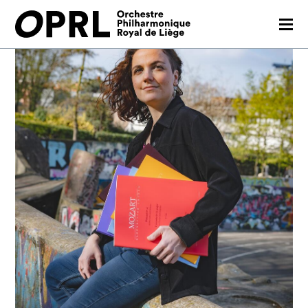
CONCERTS
SAISON 26-27
JEUNES PUBLICS
OPRL
EN PRATIQUE
MÉDIAS
NOUS SOUTENIR
FR
EN