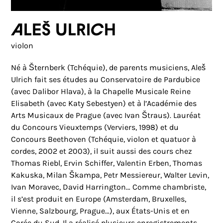
Aleš Ulrich
violon
Né à Šternberk (Tchéquie), de parents musiciens, Aleš
Ulrich fait ses études au Conservatoire de Pardubice
(avec Dalibor Hlava), à la Chapelle Musicale Reine
Elisabeth (avec Katy Sebestyen) et à l’Académie des
Arts Musicaux de Prague (avec Ivan Štraus). Lauréat
du Concours Vieuxtemps (Verviers, 1998) et du
Concours Beethoven (Tchéquie, violon et quatuor à
cordes, 2002 et 2003), il suit aussi des cours chez
Thomas Riebl, Ervin Schiffer, Valentin Erben, Thomas
Kakuska, Milan Škampa, Petr Messiereur, Walter Levin,
Ivan Moravec, David Harrington… Comme chambriste,
il s’est produit en Europe (Amsterdam, Bruxelles,
Vienne, Salzbourg, Prague…), aux États-Unis et en
Corée du Sud. Il a réalisé plusieurs enregistrements