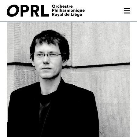
CONCERTS
SAISON 26-27
JEUNES PUBLICS
OPRL
EN PRATIQUE
MÉDIAS
NOUS SOUTENIR
FR
EN