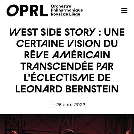
CONCERTS
West Side Story : une
SAISON 26-27
certaine vision du
rêve américain
JEUNES PUBLICS
transcendée par
OPRL
l'éclectisme de
EN PRATIQUE
Leonard Bernstein
MÉDIAS
26 août 2023
NOUS SOUTENIR
FR
EN