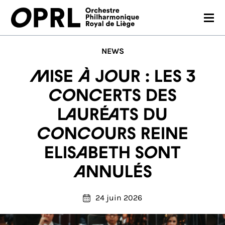
CONCERTS
NEWS
SAISON 26-27
MISE À JOUR : Les 3
JEUNES PUBLICS
concerts des
Lauréats du
OPRL
Concours Reine
EN PRATIQUE
Elisabeth sont
MÉDIAS
annulés
NOUS SOUTENIR
24 juin 2026
FR
EN