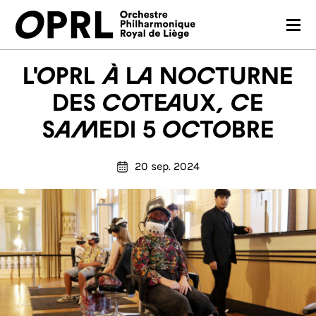
CONCERTS
L'OPRL à La Nocturne
SAISON 26-27
des Coteaux, ce
samedi 5 octobre
JEUNES PUBLICS
OPRL
20 sep. 2024
EN PRATIQUE
MÉDIAS
NOUS SOUTENIR
FR
EN