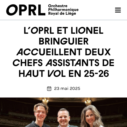
CONCERTS
L’OPRL et Lionel
SAISON 26-27
Bringuier
accueillent deux
JEUNES PUBLICS
chefs assistants de
OPRL
haut vol en 25-26
EN PRATIQUE
23 mai 2025
MÉDIAS
NOUS SOUTENIR
FR
EN