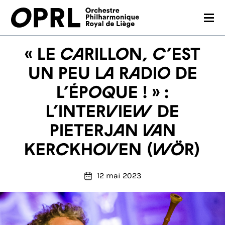
CONCERTS
« Le carillon, c’est
SAISON 26-27
un peu la radio de
l’époque ! » :
JEUNES PUBLICS
l’interview de
OPRL
Pieterjan Van
EN PRATIQUE
Kerckhoven (Wör)
MÉDIAS
12 mai 2023
NOUS SOUTENIR
FR
EN