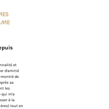
mes
u me
.
Depuis
nnalité et
er d'amitié
a montré de
Après sa
nt les
e qui m'a
sser à la
ières) tout en