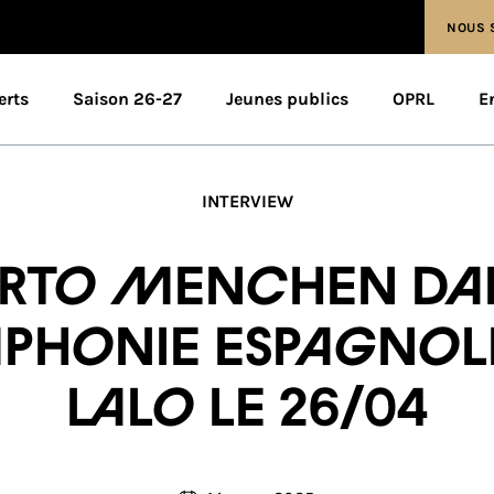
NOUS 
erts
Saison 26-27
Jeunes publics
OPRL
E
INTERVIEW
rto Menchen da
phonie espagnol
Lalo le 26/04