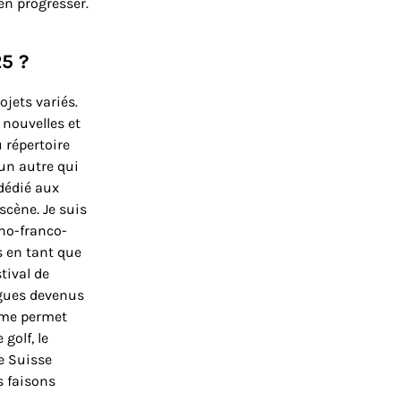
en progresser.
5 ?
ojets variés.
 nouvelles et
 répertoire
un autre qui
 dédié aux
scène. Je suis
no-franco-
s en tant que
tival de
ègues devenus
a me permet
golf, le
ée Suisse
s faisons