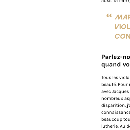
aussi la fête (
Mar
viol
con
Parlez-no
quand vou
Tous les violo
beauté. Pour 
avec Jacques F
nombreux aspe
disparition, j
connaissances
beaucoup touc
lutherie. Au 