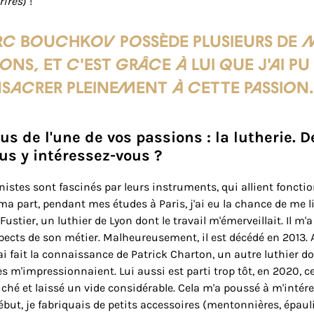
rires
) !
c Bouchkov possède plusieurs de 
ons, et c'est grâce à lui que j'ai p
sacrer pleinement à cette passion
us de l'une de vos passions : la lutherie. 
s y intéressez-vous ?
nistes sont fascinés par leurs instruments, qui allient fonctio
ma part, pendant mes études à Paris, j'ai eu la chance de me li
ustier, un luthier de Lyon dont le travail m'émerveillait. Il m'
cts de son métier. Malheureusement, il est décédé en 2013. 
'ai fait la connaissance de Patrick Charton, un autre luthier do
 m'impressionnaient. Lui aussi est parti trop tôt, en 2020, c
hé et laissé un vide considérable. Cela m'a poussé à m'intére
début, je fabriquais de petits accessoires (mentonnières, épaul