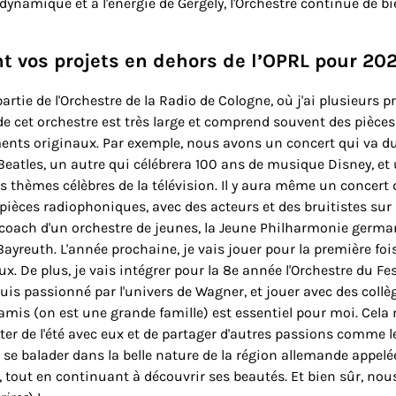
 dynamique et à l'énergie de Gergely, l'Orchestre continue de bi
t vos projets en dehors de l’OPRL pour 202
partie de l'Orchestre de la Radio de Cologne, où j'ai plusieurs pr
 de cet orchestre est très large et comprend souvent des pièces
nts originaux. Par exemple, nous avons un concert qui va du
eatles, un autre qui célébrera 100 ans de musique Disney, et 
s thèmes célèbres de la télévision. Il y aura même un concert
ièces radiophoniques, avec des acteurs et des bruitistes sur 
coach d'un orchestre de jeunes, la Jeune Philharmonie germa
Bayreuth. L'année prochaine, je vais jouer pour la première foi
ux. De plus, je vais intégrer pour la 8e année l'Orchestre du Fes
suis passionné par l'univers de Wagner, et jouer avec des coll
 amis (on est une grande famille) est essentiel pour moi. Cel
ter de l'été avec eux et de partager d'autres passions comme le 
e se balader dans la belle nature de la région allemande appel
 tout en continuant à découvrir ses beautés. Et bien sûr, nou