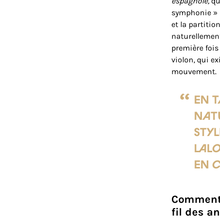
espagnole,
qu
symphonie » so
et la partiti
naturellement 
première fois
violon, qui 
mouvement.
En 
nat
styl
Lalo
en 
Comment 
fil des a