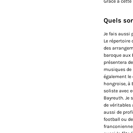
Grâce à cette
Quels son
Je fais aussi 
Le répertoire
des arrangeme
baroque aux B
présentera de
musiques de p
également le 
hongroise, à 
soliste avec e
Bayreuth. Je 
de véritables
aussi de profi
football ou d
franconienne,