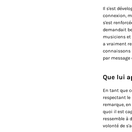
Il s'est déve
connexion, ma
s'est renforc
demandait bea
musiciens et 
a vraiment re
connaissons t
par message ou
Que lui a
En tant que c
respectant le 
remarque, en g
quoi il est ca
ressemble à de
volonté de s'