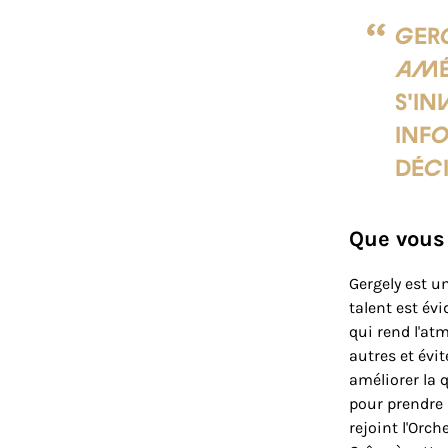
Ger
amél
s'in
inf
déc
Que vous 
Gergely est u
talent est évi
qui rend l'atm
autres et évi
améliorer la q
pour prendre 
rejoint l'Orch