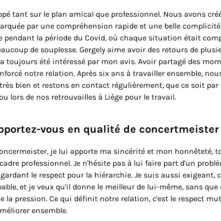
loppé tant sur le plan amical que professionnel. Nous avons cré
rquée par une compréhension rapide et une belle complicité.
ée pendant la période du Covid, où chaque situation était com
ucoup de souplesse. Gergely aime avoir des retours de plusi
a toujours été intéressé par mon avis. Avoir partagé des mome
nforcé notre relation. Après six ans à travailler ensemble, no
rès bien et restons en contact régulièrement, que ce soit par
 lors de nos retrouvailles à Liège pour le travail.
pportez-vous en qualité de concertmeister
oncermeister, je lui apporte ma sincérité et mon honnêteté, t
cadre professionnel. Je n'hésite pas à lui faire part d'un probl
ardant le respect pour la hiérarchie. Je suis aussi exigeant, c
pable, et je veux qu'il donne le meilleur de lui-même, sans que 
 la pression. Ce qui définit notre relation, c'est le respect mut
améliorer ensemble.