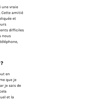
é une vraie
 Cette amitié
pliquée et
eurs
nts difficiles
us nous
 téléphone,
 ?
out en
ème que je
ar je sais de
cela
uel et la