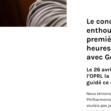
Le con
enthous
premièr
heures.
avec G
Le 26 avr
l’OPRL la
guidé ce 
Nous tenions 
Philharmoniqu
voulais pas j