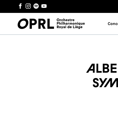
Conc
Albe
Sym