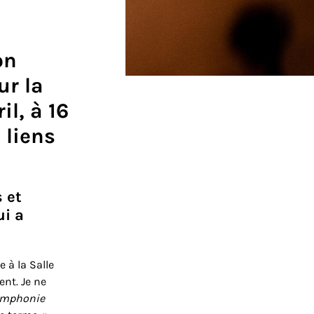
on
ur la
il, à 16
 liens
 et
ui a
 à la Salle
nt. Je ne
mphonie