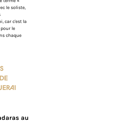
e terme «
c le soliste,
s
, car c'est la
 pour le
ans chaque
s
 de
uerai
adaras au