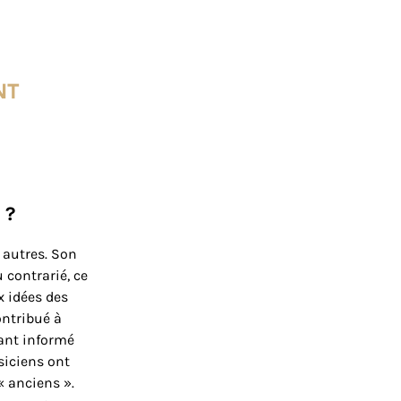
nt
l ?
 autres. Son
u contrarié, ce
x idées des
ontribué à
tant informé
siciens ont
« anciens ».