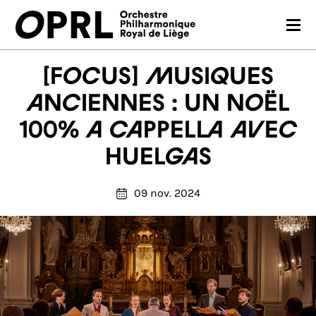
CONCERTS
[FOCUS] Musiques
SAISON 26-27
anciennes : un Noël
100% a cappella avec
JEUNES PUBLICS
Huelgas
OPRL
EN PRATIQUE
09 nov. 2024
MÉDIAS
NOUS SOUTENIR
FR
EN