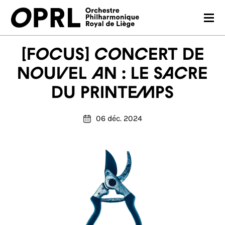
CONCERTS
[FOCUS] Concert de
SAISON 26-27
Nouvel An : Le sacre
du printemps
JEUNES PUBLICS
OPRL
06 déc. 2024
EN PRATIQUE
MÉDIAS
NOUS SOUTENIR
FR
EN