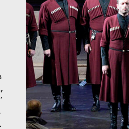
à
ur
er
,
s