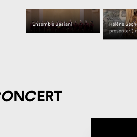
Ensemble Basiani
Hélène Sech
presenter (i
concert