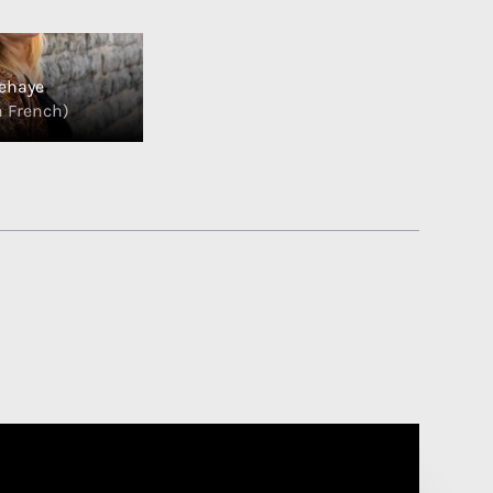
ehaye
n French)