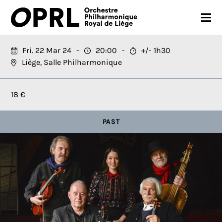
CONCERTS
Fri. 22 Mar 24
20:00
+/- 1h30
Liège, Salle Philharmonique
26-27 SEASON
ORCHESTRA
18 €
PRACTICAL
PAST
MEDIA
FR
EN