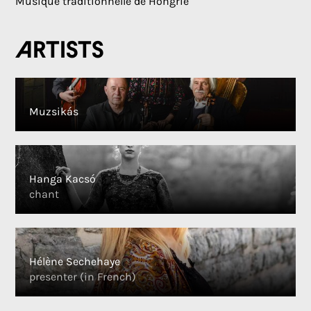
Musique traditionnelle de Hongrie
Artists
Muzsikás
Hanga Kacsó
chant
Hélène Sechehaye
presenter (in French)