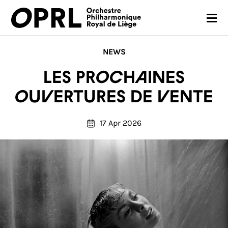
CONCERTS
NEWS
26-27 SEASON
Les prochaines
ORCHESTRA
ouvertures de vente
PRACTICAL
17 Apr 2026
MEDIA
FR
EN