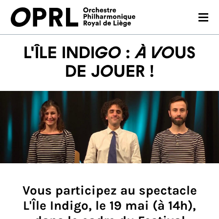
CONCERTS
L'Île Indigo : À vous
26-27 SEASON
de jouer !
ORCHESTRA
PRACTICAL
MEDIA
FR
EN
Vous participez au spectacle
L'Île Indigo, le 19 mai (à 14h),