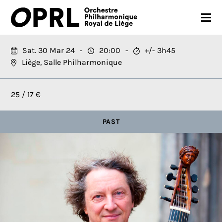
CONCERTS
Sat. 30 Mar 24
20:00
+/- 3h45
Liège, Salle Philharmonique
26-27 SEASON
ORCHESTRA
25 / 17 €
PRACTICAL
PAST
MEDIA
FR
EN