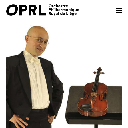
CONCERTS
26-27 SEASON
ORCHESTRA
PRACTICAL
MEDIA
FR
EN