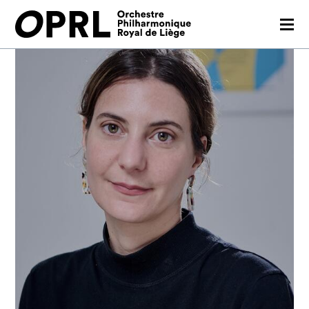
CONCERTS
26-27 SEASON
ORCHESTRA
PRACTICAL
MEDIA
FR
EN