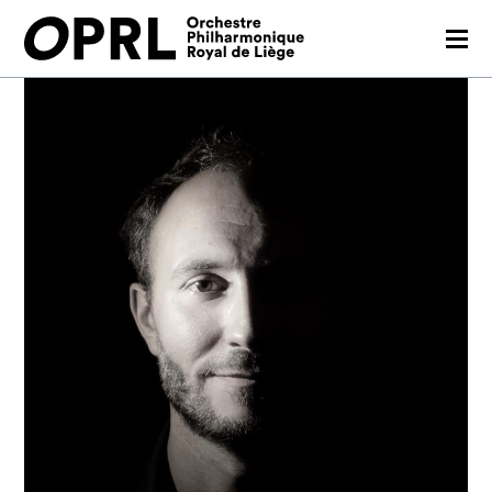
CONCERTS
26-27 SEASON
ORCHESTRA
PRACTICAL
MEDIA
FR
EN