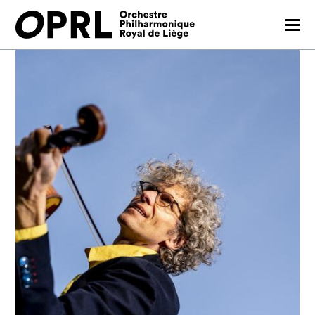
CONCERTS
26-27 SEASON
ORCHESTRA
PRACTICAL
MEDIA
FR
EN