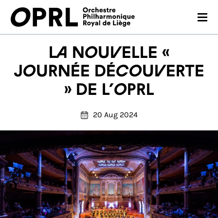
CONCERTS
La nouvelle «
26-27 SEASON
Journée découverte
» de l’OPRL
ORCHESTRA
PRACTICAL
20 Aug 2024
MEDIA
FR
EN