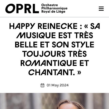
CONCERTS
Happy Reinecke : « Sa
26-27 SEASON
musique est très
belle et son style
ORCHESTRA
toujours très
PRACTICAL
romantique et
MEDIA
chantant. »
FR
EN
01 May 2024