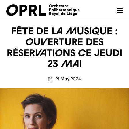
CONCERTS
Fête de la musique :
26-27 SEASON
ouverture des
réservations ce jeudi
ORCHESTRA
23 mai
PRACTICAL
MEDIA
21 May 2024
FR
EN