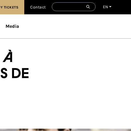
EN
Contact
Y TICKETS
Media
 à
s de