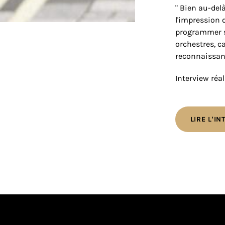
" Bien au-del
l'impression 
programmer se
orchestres, c
reconnaissanc
Interview réal
LIRE L'I