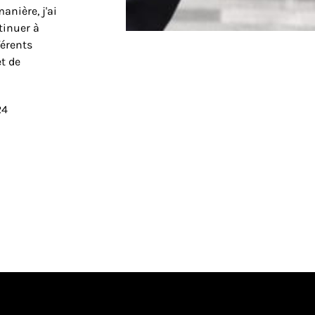
anière, j'ai
tinuer à
férents
et de
24