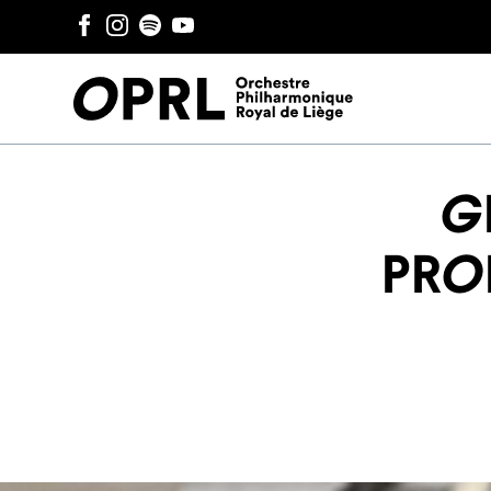
G
pro