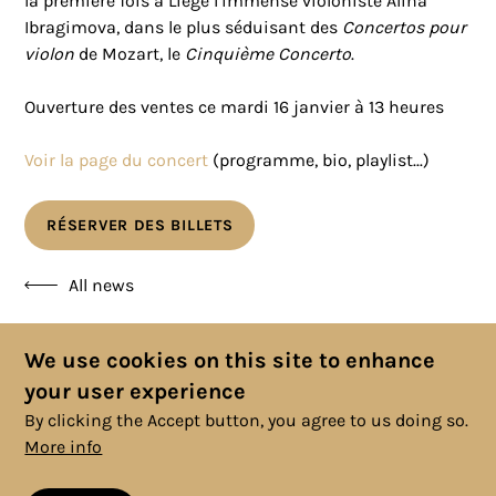
la première fois à Liège l’immense violoniste Alina
Ibragimova, dans le plus séduisant des
Concertos pour
violon
de Mozart, le
Cinquième Concerto
.
Ouverture des ventes ce mardi 16 janvier à 13 heures
Voir la page du concert
(programme, bio, playlist...)
RÉSERVER DES BILLETS
All news
We use cookies on this site to enhance
your user experience
By clicking the Accept button, you agree to us doing so.
More info
© 2025 Copyright, All rights reserved. |
Cookies Policy
|
Privacy
Policy
|
Legal Information
|
Terms and Conditions