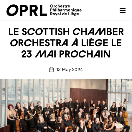
CONCERTS
Le Scottish Chamber
26-27 SEASON
Orchestra à Liège le
23 mai prochain
ORCHESTRA
PRACTICAL
12 May 2024
MEDIA
FR
EN