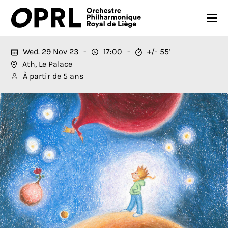
CONCERTS
Wed. 29 Nov 23
17:00
+/- 55'
Ath, Le Palace
26-27 SEASON
À partir de 5 ans
ORCHESTRA
PRACTICAL
MEDIA
FR
EN