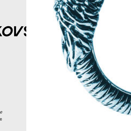
kovski
e
e