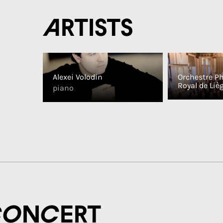
Artists
Alexei Volodin
Orchestre P
Royal de Liè
piano
concert