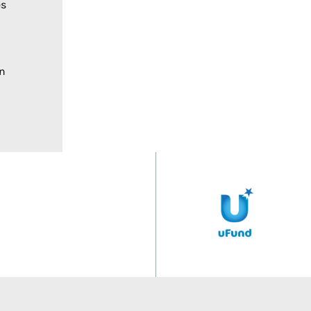
es
un