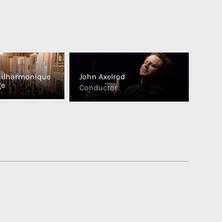
hilharmonique
John Axelrod
ge
Conductor