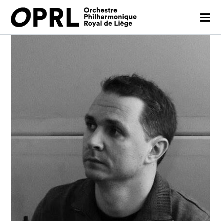
CONCERTS
26-27 SEASON
ORCHESTRA
PRACTICAL
MEDIA
FR
EN