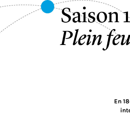
En 18
int