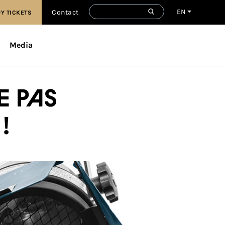
EN
Contact
Y TICKETS
Media
e pas
!