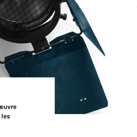
'œuvre
 les