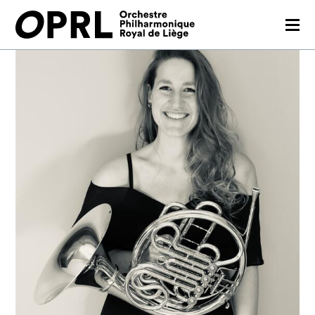
CONCERTS
26-27 SEASON
ORCHESTRA
PRACTICAL
MEDIA
FR
EN