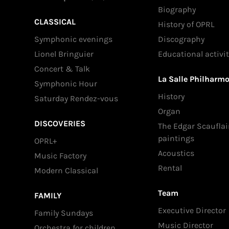
Biography
CLASSICAL
History of OPRL
Symphonic evenings
Discography
Lionel Bringuier
Educational activit
Concert & Talk
La Salle Philharm
Symphonic Hour
History
Saturday Rendez-vous
Organ
DISCOVERIES
The Edgar Scauflai
paintings
OPRL+
Acoustics
Music Factory
Rental
Modern Classical
Team
FAMILY
Executive Director
Family Sundays
Music Director
Orchestra for children