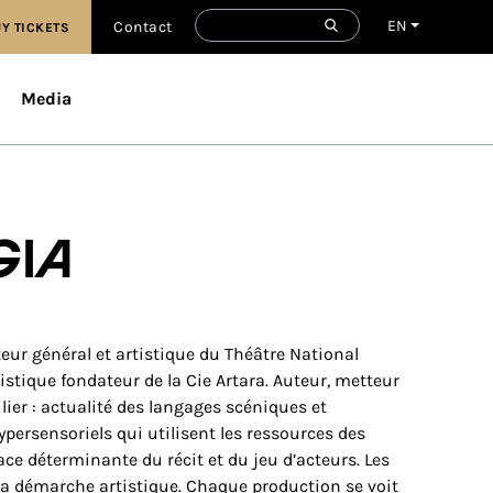
EN
Contact
Y TICKETS
Media
gia
teur général et artistique du Théâtre National
tistique fondateur de la Cie Artara. Auteur, metteur
ulier : actualité des langages scéniques et
persensoriels qui utilisent les ressources des
ace déterminante du récit et du jeu d’acteurs. Les
e sa démarche artistique. Chaque production se voit