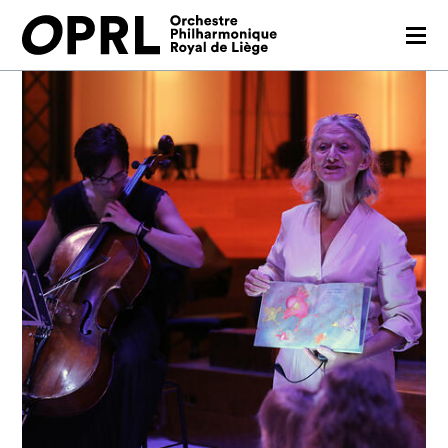
CONCERTS
26-27 SEASON
ORCHESTRA
PRACTICAL
MEDIA
FR
EN