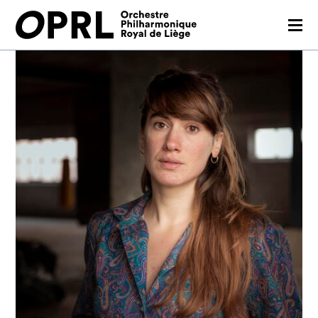
CONCERTS
26-27 SEASON
ORCHESTRA
PRACTICAL
MEDIA
FR
EN