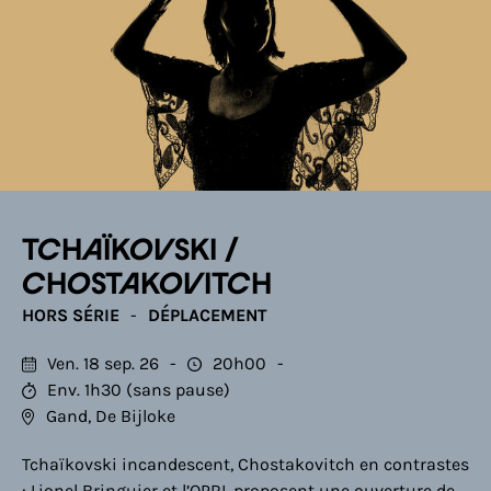
TCHAÏKOVSKI /
CHOSTAKOVITCH
HORS SÉRIE
DÉPLACEMENT
Ven. 18 sep. 26
20h00
Env. 1h30 (sans pause)
Gand, De Bijloke
Tchaïkovski incandescent, Chostakovitch en contrastes
: Lionel Bringuier et l’OPRL proposent une ouverture de