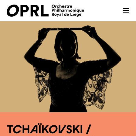
CONCERTS
SAISON 26-27
JEUNES PUBLICS
OPRL
EN PRATIQUE
MÉDIAS
NOUS SOUTENIR
TCHAÏKOVSKI /
FR
EN