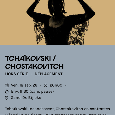
TCHAÏKOVSKI /
CHOSTAKOVITCH
HORS SÉRIE
DÉPLACEMENT
Ven. 18 sep. 26
20h00
Env. 1h30 (sans pause)
Gand, De Bijloke
Tchaïkovski incandescent, Chostakovitch en contrastes
: Lionel Bringuier et l’OPRL proposent une ouverture de