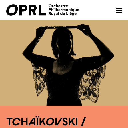
CONCERTS
SAISON 26-27
JEUNES PUBLICS
OPRL
EN PRATIQUE
MÉDIAS
NOUS SOUTENIR
TCHAÏKOVSKI /
FR
EN