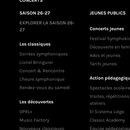
CONCERTS
SAISON 26-27
JEUNES PUBLICS
EXPLORER LA SAISON 26-
Concerts jeunes
27
Festival Symphoki
Les classiques
Découverte en fami
Soirées symphoniques
Ados et jeunes
Lionel Bringuier
Tarifs jeunes
Concert & Rencontre
Action pédagogiq
L'heure symphonique
Rendez-vous du samedi
Spectacles scolair
Visites, répétition
Les découvertes
ateliers
OPRL+
El Sistema Liège
Music Factory
Classic Academy
Nouveaux classiques
Équipe pédagogiq