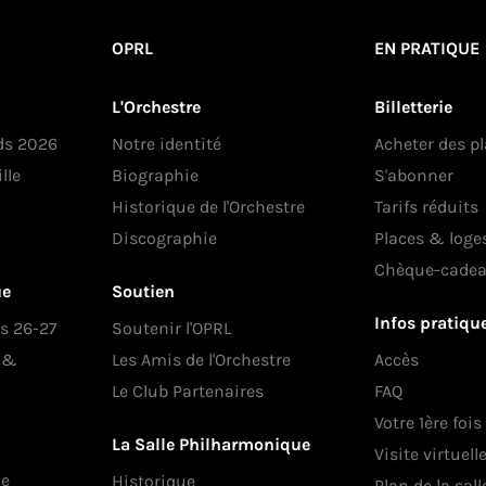
OPRL
EN PRATIQUE
L'Orchestre
Billetterie
ds 2026
Notre identité
Acheter des p
lle
Biographie
S'abonner
Historique de l'Orchestre
Tarifs réduits
Discographie
Places & loge
Chèque-cade
ue
Soutien
Infos pratiqu
es 26-27
Soutenir l'OPRL
s &
Les Amis de l'Orchestre
Accès
Le Club Partenaires
FAQ
Votre 1ère fois
La Salle Philharmonique
Visite virtuell
ue
Historique
Plan de la sall