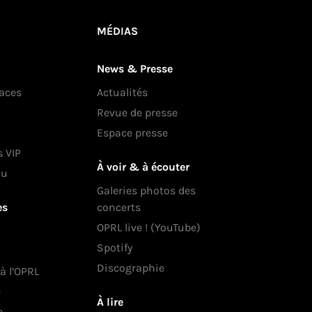
MÉDIAS
News & Presse
laces
Actualités
Revue de presse
Espace presse
s VIP
À voir & à écouter
au
Galeries photos des
es
concerts
OPRL live ! (YouTube)
Spotify
Discographie
 à l’OPRL
e
À lire
e